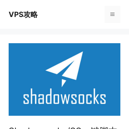
跳
至
VPS攻略
菜
内
容
单