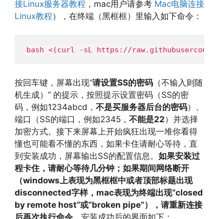
接Linux服务器教程
，mac用户请参考
Mac电脑连接
Linux教程
），在终端（黑框框）里输入如下命令：
bash <(curl -sL https://raw.githubuserconte
按回车键，屏幕出现“
请设置SS的密码
（不输入则随
机生成）” 的提示，按照提示设置密码（SS的密
码，例如1234abcd，
不是买服务器后台的密码
）、
端口（SS的端口，例如2345，
不能是22
）并选择
加密方式。接下来屏幕上开始疯狂出现一堆你看得
懂也可能看不懂的东西，如果卡住请耐心等待，直
到安装成功，屏幕输出SS的配置信息。
如果安装过
程卡住，请耐心等待几分钟；如果期间网络断开
（windows上表现为黑框框中或者顶部标题出现
disconnected字样，mac表现为终端出现“closed
by remote host”或”broken pipe”），请重新连接
后再次执行命令
。安装成功后的界面如下：