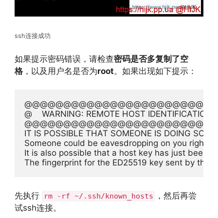
ssh连接成功
如果提示密码错误，请检查
密码是否多复制了空
格
，以及用户名是否为
root
。如果出现如下提示：
@@@@@@@@@@@@@@@@@@@@@@@@@
@    WARNING: REMOTE HOST IDENTIFICATION H
@@@@@@@@@@@@@@@@@@@@@@@@@
IT IS POSSIBLE THAT SOMEONE IS DOING SOME
Someone could be eavesdropping on you right no
It is also possible that a host key has just been c
The fingerprint for the ED25519 key sent by the r
先执行
，然后再尝
rm -rf ~/.ssh/known_hosts
试ssh连接。