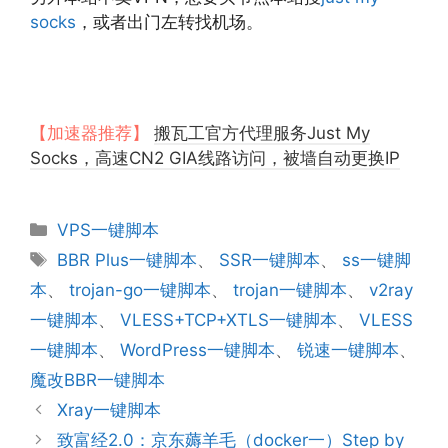
socks
，或者出门左转找机场。
【加速器推荐】
搬瓦工官方代理服务Just My
Socks，高速CN2 GIA线路访问，被墙自动更换IP
分
VPS一键脚本
类
标
BBR Plus一键脚本
、
SSR一键脚本
、
ss一键脚
签
本
、
trojan-go一键脚本
、
trojan一键脚本
、
v2ray
一键脚本
、
VLESS+TCP+XTLS一键脚本
、
VLESS
一键脚本
、
WordPress一键脚本
、
锐速一键脚本
、
魔改BBR一键脚本
Xray一键脚本
致富经2.0：京东薅羊毛（docker一）Step by