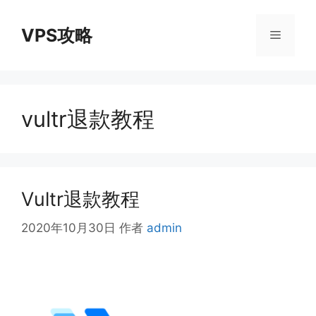
跳
至
VPS攻略
菜
内
容
单
vultr退款教程
Vultr退款教程
2020年10月30日
作者
admin