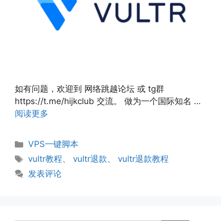
如有问题，欢迎到 网络跳越论坛 或 tg群
https://t.me/hijkclub 交流。 做为一个国际知名 …
阅读更多
分
VPS一键脚本
类
标
vultr教程
、
vultr退款
、
vultr退款教程
签
发表评论