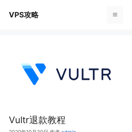
跳
至
VPS攻略
菜
内
容
单
Vultr退款教程