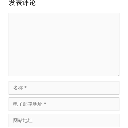
发表评论
评
论
名
称
电
子
邮
网
箱
站