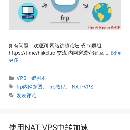
如有问题，欢迎到 网络跳越论坛 或 tg群组
https://t.me/hijkclub 交流 内网穿透介绍 互 …
阅读
更多
分
VPS一键脚本
类
标
frp内网穿透
、
frp教程
、
NAT-VPS
签
发表评论
使用NAT VPS中转加速