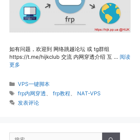
如有问题，欢迎到 网络跳越论坛 或 tg群组
https://t.me/hijkclub 交流 内网穿透介绍 互 …
阅读
更多
分
VPS一键脚本
类
标
frp内网穿透
、
frp教程
、
NAT-VPS
签
发表评论
搜