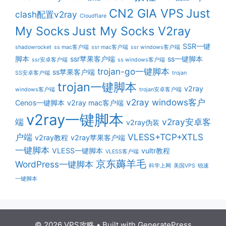
CN2 GIA VPS
Just
clash配置v2ray
Cloudflare
My Socks
Just My Socks V2ray
SSR一键
shadowrocket
ss mac客户端
ssr mac客户端
ssr windows客户端
脚本
ssr苹果客户端
ss一键脚本
ssr安卓客户端
ss windows客户端
trojan-go一键脚本
ss苹果客户端
SS安卓客户端
trojan
trojan一键脚本
v2ray
windows客户端
trojan安卓客户端
v2ray windows客户
Cenos一键脚本
v2ray mac客户端
v2ray一键脚本
端
v2ray安卓客
v2ray伪装
户端
VLESS+TCP+XTLS
v2ray教程
v2ray苹果客户端
一键脚本
VLESS一键脚本
vultr教程
VLESS客户端
京东薅羊毛
WordPress一键脚本
科学上网
美国VPS
锐速
一键脚本
© 2026 VPS攻略
• Built with
GeneratePress