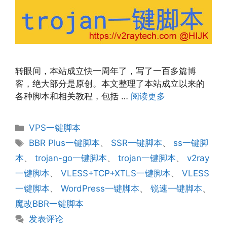
转眼间，本站成立快一周年了，写了一百多篇博
客，绝大部分是原创。本文整理了本站成立以来的
各种脚本和相关教程，包括 …
阅读更多
分
VPS一键脚本
类
标
BBR Plus一键脚本
、
SSR一键脚本
、
ss一键脚
签
本
、
trojan-go一键脚本
、
trojan一键脚本
、
v2ray
一键脚本
、
VLESS+TCP+XTLS一键脚本
、
VLESS
一键脚本
、
WordPress一键脚本
、
锐速一键脚本
、
魔改BBR一键脚本
发表评论