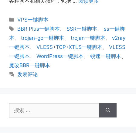
各种脚本和相关教程，包括 …
阅读更多
分
VPS一键脚本
类
标
BBR Plus一键脚本
、
SSR一键脚本
、
ss一键脚
签
本
、
trojan-go一键脚本
、
trojan一键脚本
、
v2ray
一键脚本
、
VLESS+TCP+XTLS一键脚本
、
VLESS
一键脚本
、
WordPress一键脚本
、
锐速一键脚本
、
魔改BBR一键脚本
发表评论
搜
索：