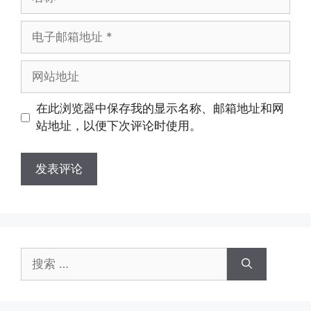
称
电
子
邮
网
箱
站
地
地
在此浏览器中保存我的显示名称、邮箱地址和网
址
址
站地址，以便下次评论时使用。
搜
索：