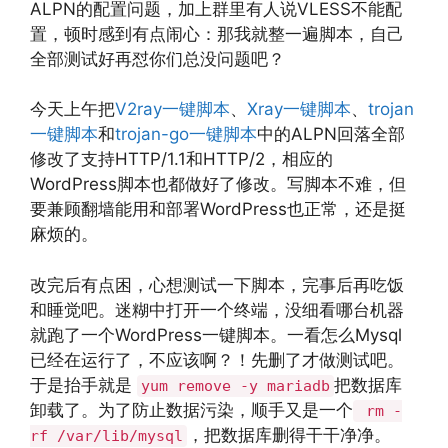
ALPN的配置问题，加上群里有人说VLESS不能配
置，顿时感到有点闹心：那我就整一遍脚本，自己
全部测试好再怼你们总没问题吧？
今天上午把
V2ray一键脚本
、
Xray一键脚本
、
trojan
一键脚本
和
trojan-go一键脚本
中的ALPN回落全部
修改了支持HTTP/1.1和HTTP/2，相应的
WordPress脚本也都做好了修改。写脚本不难，但
要兼顾翻墙能用和部署WordPress也正常，还是挺
麻烦的。
改完后有点困，心想测试一下脚本，完事后再吃饭
和睡觉吧。迷糊中打开一个终端，没细看哪台机器
就跑了一个WordPress一键脚本。一看怎么Mysql
已经在运行了，不应该啊？！先删了才做测试吧。
于是抬手就是
把数据库
yum remove -y mariadb
卸载了。为了防止数据污染，顺手又是一个
rm -
，把数据库删得干干净净。
rf /var/lib/mysql