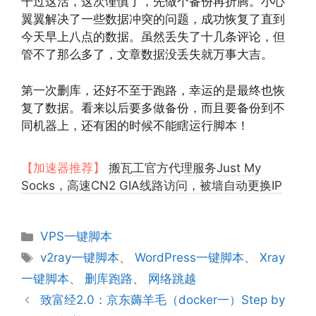
干过这活，这次谨慎了，先做个备份再折腾。小心
翼翼解决了一些数据冲突的问题，成功恢复了直到
今天早上八点的数据。虽然丢失了十几条评论，但
管不了那么多了，文章数据没丢失就万事大吉。
第一次删库，还好不至于跑路，幸运的是最终也恢
复了数据。看来以后要多做备份，而且要备份到不
同机器上，还有困的时候不能瞎运行脚本！
【加速器推荐】
搬瓦工官方代理服务Just My
Socks，高速CN2 GIA线路访问，被墙自动更换IP
分
VPS一键脚本
类
标
v2ray一键脚本
、
WordPress一键脚本
、
Xray
签
一键脚本
、
删库跑路
、
网络跳越
致富经2.0：京东薅羊毛（docker一）Step by