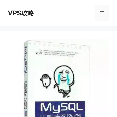
跳
至
VPS攻略
菜
内
容
单