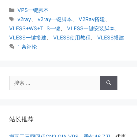
分
VPS一键脚本
类
标
v2ray
、
v2ray一键脚本
、
V2Ray搭建
、
签
VLESS+WS+TLS一键
、
VLESS一键安装脚本
、
VLESS一键搭建
、
VLESS使用教程
、
VLESS搭建
1 条评论
搜
索：
站长推荐
搬瓦工三网回程CN2 GIA VPS，季付46.7刀
，优惠