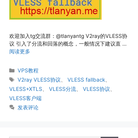
欢迎加入tg交流群：@tlanyantg V2ray的VLESS协
议 引入了分流和回落的概念，一般情况下建议直 …
阅读更多
分
VPS教程
类
标
V2ray VLESS协议
、
VLESS fallback
、
签
VLESS+XTLS
、
VLESS分流
、
VLESS协议
、
VLESS客户端
发表评论