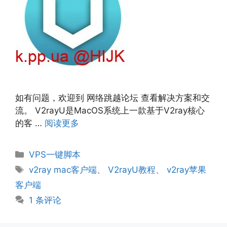
如有问题，欢迎到 网络跳越论坛 查看解决方案和交
流。 V2rayU是MacOS系统上一款基于V2ray核心
的客 …
阅读更多
分
VPS一键脚本
类
标
v2ray mac客户端
、
V2rayU教程
、
v2ray苹果
签
客户端
1 条评论