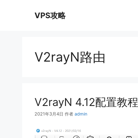
跳
至
VPS攻略
内
容
V2rayN路由
V2rayN 4.12配置教
2021年3月4日
作者
admin