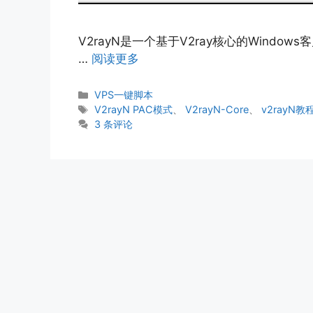
V2rayN是一个基于V2ray核心的Window
…
阅读更多
分
VPS一键脚本
类
标
V2rayN PAC模式
、
V2rayN-Core
、
v2rayN教
签
3 条评论