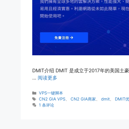
DMIT介绍 DMIT 是成立于2017年的美国土
…
阅读更多
分
VPS一键脚本
类
标
CN2 GIA VPS
、
CN2 GIA商家
、
dmit
、
DMIT
签
1 条评论