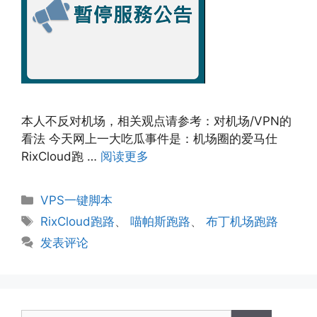
本人不反对机场，相关观点请参考：对机场/VPN的
看法 今天网上一大吃瓜事件是：机场圈的爱马仕
RixCloud跑 …
阅读更多
分
VPS一键脚本
类
标
RixCloud跑路
、
喵帕斯跑路
、
布丁机场跑路
签
发表评论