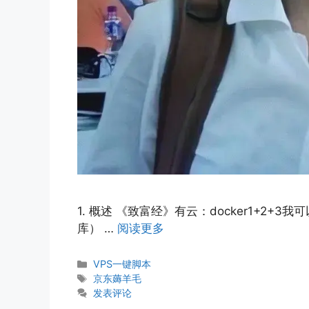
1. 概述 《致富经》有云：docker1+2+3
库） …
阅读更多
分
VPS一键脚本
类
标
京东薅羊毛
签
发表评论