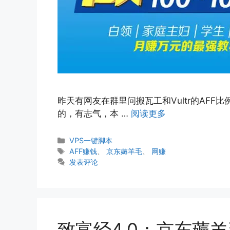
昨天有网友在群里问搬瓦工和Vultr的AFF
的，有志气，本 …
阅读更多
分
VPS一键脚本
类
标
AFF赚钱
、
京东薅羊毛
、
网赚
签
发表评论
致富经4.0：京东薅羊毛