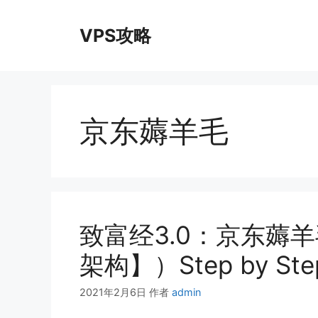
跳
至
VPS攻略
内
容
京东薅羊毛
致富经3.0：京东薅羊
架构】）Step by S
2021年2月6日
作者
admin