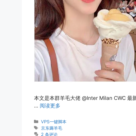
本文是本群羊毛大佬 @Inter Milan CW
…
阅读更多
分
VPS一键脚本
类
标
京东薅羊毛
签
2 条评论